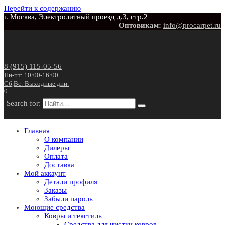
Перейти к содержанию
г. Москва, Электролитный проезд д.3, стр.2
Оптовикам:
info@procarpet.ru
8 (915) 115-05-56
Пн-пт: 10:00-16:00
Сб,Вс: Выходные дни.
0
Search for:
Главная
О компании
Дилеры
Оплата
Доставка
Мой аккаунт
Детали профиля
Заказы
Забыли пароль
Моющие средства
Ковры и текстиль
Средства для чистки ковров