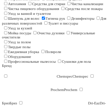
Автохимия
Средства для стирки
Чистка канализации
Чистка пищевого оборудования
Средства после пожара
Уход за ванной и туалетом
Шампунь для волос
Гигиена рук
Дезинфекторы
Для
различных поверхностей
Туалет и писсуары
Уход за кухней
Мойка посуды
Очистка духовки
Универсальные
очистители
Уход за полом
Твердые полы
Ежедневная уборка
Полироли
Оборудование
Профессиональные пылесосы
Сушилки для пола
Бренд
Chemspec
Chemspec
Prochem
Prochem
Бриз
Бриз
Dri-Eaz
Dri-