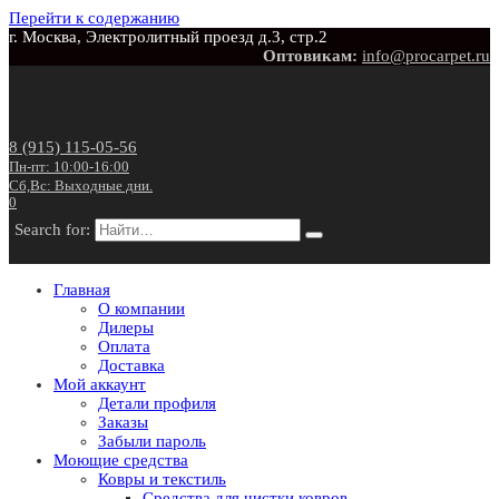
Перейти к содержанию
г. Москва, Электролитный проезд д.3, стр.2
Оптовикам:
info@procarpet.ru
8 (915) 115-05-56
Пн-пт: 10:00-16:00
Сб,Вс: Выходные дни.
0
Search for:
Главная
О компании
Дилеры
Оплата
Доставка
Мой аккаунт
Детали профиля
Заказы
Забыли пароль
Моющие средства
Ковры и текстиль
Средства для чистки ковров