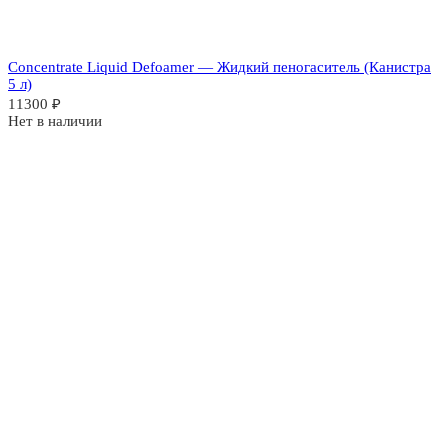
Concentrate Liquid Defoamer — Жидкий пеногаситель (Канистра
5 л)
11300
₽
Нет в наличии