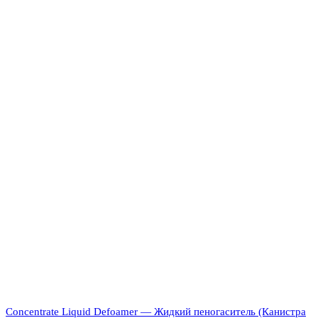
Concentrate Liquid Defoamer — Жидкий пеногаситель (Канистра