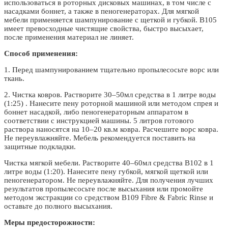
использоваться в роторных дисковых машинах, в том числе с
насадками боннет, а также в пеногенераторах. Для мягкой
мебели применяется шампунирование с щеткой и губкой. В105
имеет превосходные чистящие свойства, быстро высыхает,
после применения материал не линяет.
Способ применения:
1. Перед шампунированием тщательно пропылесосьте ворс или
ткань.
2. Чистка ковров. Растворите 30–50мл средства в 1 литре воды
(1:25) . Нанесите пену роторной машиной или методом спрея и
боннет насадкой, либо пеногенераторным аппаратом в
соответствии с инструкцией машины. 5 литров готового
раствора наносятся на 10–20 кв.м ковра. Расчешите ворс ковра.
Не переувлажняйте. Мебель рекомендуется поставить на
защитные подкладки.
Чистка мягкой мебели. Растворите 40–60мл средства В102 в 1
литре воды (1:20). Нанесите пену губкой, мягкой щеткой или
пеногенератором. Не переувлажняйте. Для получения лучших
результатов пропылесосьте после высыхания или промойте
методом экстракции со средством В109 Fibre & Fabric Rinse и
оставьте до полного высыхания.
Меры предосторожности: