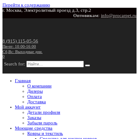
Перейти к содержанию
г. Москва, Электролитный проезд д.3, стр.2
Оптовикам:
info@procarpet.ru
8 (915) 115-05-56
Пн-пт: 10:00-16:00
Сб,Вс: Выходные дни.
0
Search for:
Главная
О компании
Дилеры
Оплата
Доставка
Мой аккаунт
Детали профиля
Заказы
Забыли пароль
Моющие средства
Ковры и текстиль
Средства для чистки ковров