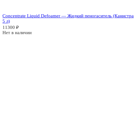
Concentrate Liquid Defoamer — Жидкий пеногаситель (Канистра
5 л)
11300
₽
Нет в наличии