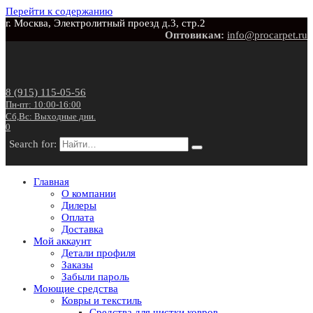
Перейти к содержанию
г. Москва, Электролитный проезд д.3, стр.2
Оптовикам:
info@procarpet.ru
8 (915) 115-05-56
Пн-пт: 10:00-16:00
Сб,Вс: Выходные дни.
0
Search for:
Главная
О компании
Дилеры
Оплата
Доставка
Мой аккаунт
Детали профиля
Заказы
Забыли пароль
Моющие средства
Ковры и текстиль
Средства для чистки ковров