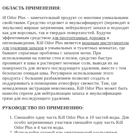
ОБЛАСТЬ ПРИМЕНЕНИЯ:
ill Odor Plus – замечательный продукт со многими уникальными
свойствами. Средство отделяет и эмульсифицирует (переводит в
эмульсию) жирные загрязнения, нейтрализует запахи и подходит
как для ворсовых, так и твердых поверхностей. Будучи
эффективным средством
для протоптанных дорожек
и
пятновыведения, Kill Odor Plus является
мощным инструментом
для удаления запахов
в умывальных и туалетных комнатах, где
бывают серьезные проблемы с запахом мочи. При
использовании на плитке стен и полов, средство быстро
проникает в швы и растворяет мочевые соли, выводя их на
поверхность для легкого последующего удаления, вместе с тем
безопасно очищая швы. Регулярное использование этого
продукта с большим разбавлением позволит создать и
поддерживать в помещении атмосферу свежести. Там, где
немедленная экстракция невозможна, Kill Odor Plus может быть
нанесён спреем для нейтрализации запаха и эмульсификации
грязи для последующего удаления.
РУКОВОДСТВО ПО ПРИМЕНЕНИЮ:
Смешайте одну часть Kill Odor Plus и 10 частей воды. Для
особо загрязненных участков смешайте одну часть Kill
Odor Plus и 4 части воды.
Используйте ручной или электрический распылитель.