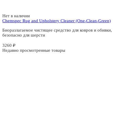
Нет в наличии
Chemspec Rug and Upholstery Cleaner (One-Clean-Green)
Биоразлагаемое чистящее средство для ковров и обивки,
безопасно для шерсти
3260
₽
Недавно просмотренные товары