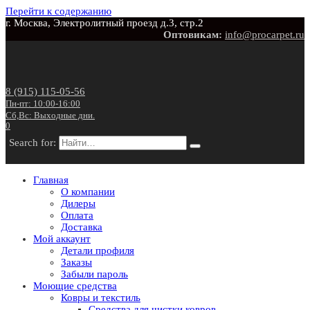
Перейти к содержанию
г. Москва, Электролитный проезд д.3, стр.2
Оптовикам:
info@procarpet.ru
8 (915) 115-05-56
Пн-пт: 10:00-16:00
Сб,Вс: Выходные дни.
0
Search for:
Главная
О компании
Дилеры
Оплата
Доставка
Мой аккаунт
Детали профиля
Заказы
Забыли пароль
Моющие средства
Ковры и текстиль
Средства для чистки ковров