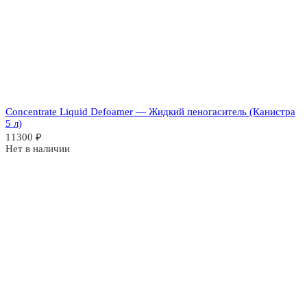
Concentrate Liquid Defoamer — Жидкий пеногаситель (Канистра
5 л)
11300
₽
Нет в наличии