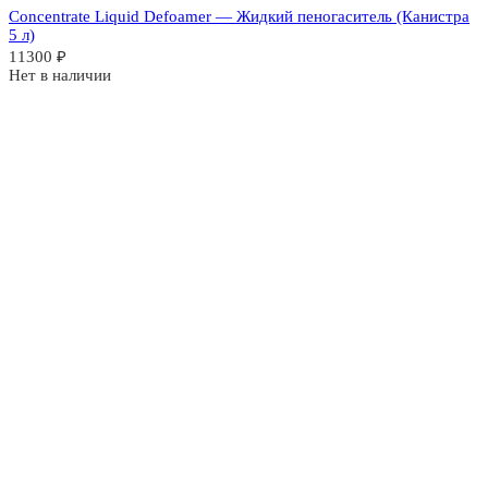
Concentrate Liquid Defoamer — Жидкий пеногаситель (Канистра
5 л)
11300
₽
Нет в наличии