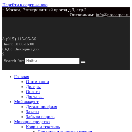
Перейти к содержанию
г. Москва, Электролитный проезд д.3, стр.2
Оптовикам:
info@procarpet.ru
8 (915) 115-05-56
Пн-пт: 10:00-16:00
Сб,Вс: Выходные дни.
0
Search for:
Главная
О компании
Дилеры
Оплата
Доставка
Мой аккаунт
Детали профиля
Заказы
Забыли пароль
Моющие средства
Ковры и текстиль
Средства для чистки ковров