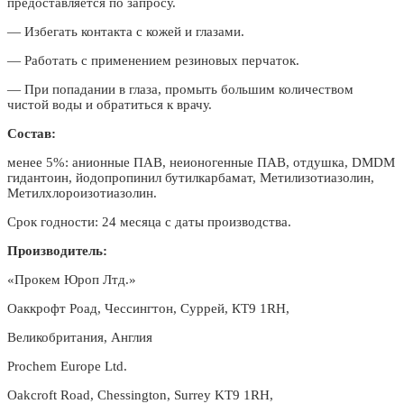
предоставляется по запросу.
— Избегать контакта с кожей и глазами.
— Работать с применением резиновых перчаток.
— При попадании в глаза, промыть большим количеством
чистой воды и обратиться к врачу.
Состав:
менее 5%: анионные ПАВ, неионогенные ПАВ, отдушка, DMDM
гидантоин, йодопропинил бутилкарбамат, Метилизотиазолин,
Метилхлороизотиазолин.
Срок годности: 24 месяца с даты производства.
Производитель:
«Прокем Юроп Лтд.»
Оаккрофт Роад, Чессингтон, Суррей, КТ9 1RH,
Великобритания, Англия
Prochem Europe Ltd.
Oakcroft Road, Chessington, Surrey KT9 1RH,