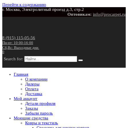
Перейти к содержанию
г. Москва, Электролитный проезд д.3, стр.2
Оптовикам:
info@procarpet.ru
8 (915) 115-05-56
Пн-пт: 10:00-16:00
Сб,Вс: Выходные дни.
0
Search for:
Главная
О компании
Дилеры
Оплата
Доставка
Мой аккаунт
Детали профиля
Заказы
Забыли пароль
Моющие средства
Ковры и текстиль
Средства для чистки ковров