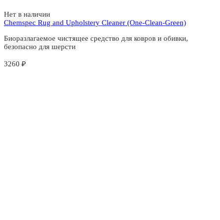
Нет в наличии
Chemspec Rug and Upholstery Cleaner (One-Clean-Green)
Биоразлагаемое чистящее средство для ковров и обивки,
безопасно для шерсти
3260
₽