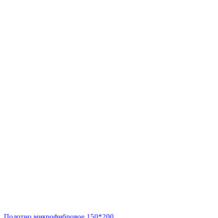
Полотно микрофибровое 150*200