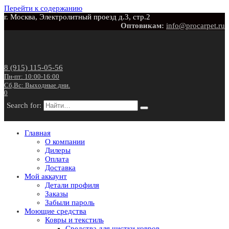
Перейти к содержанию
г. Москва, Электролитный проезд д.3, стр.2
Оптовикам:
info@procarpet.ru
8 (915) 115-05-56
Пн-пт: 10:00-16:00
Сб,Вс: Выходные дни.
0
Search for:
Главная
О компании
Дилеры
Оплата
Доставка
Мой аккаунт
Детали профиля
Заказы
Забыли пароль
Моющие средства
Ковры и текстиль
Средства для чистки ковров