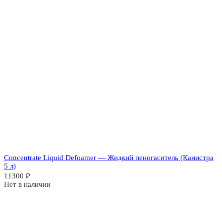
Concentrate Liquid Defoamer — Жидкий пеногаситель (Канистра
5 л)
11300
₽
Нет в наличии