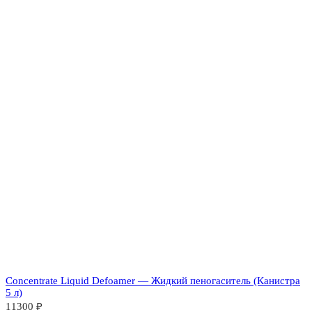
Concentrate Liquid Defoamer — Жидкий пеногаситель (Канистра
5 л)
11300
₽