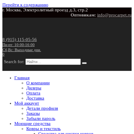
Перейти к содержанию
г. Москва, Электролитный проезд д.3, стр.2
Оптовикам:
info@procarpet.ru
8 (915) 115-05-56
Пн-пт: 10:00-16:00
Сб,Вс: Выходные дни.
0
Search for:
Главная
О компании
Дилеры
Оплата
Доставка
Мой аккаунт
Детали профиля
Заказы
Забыли пароль
Моющие средства
Ковры и текстиль
Средства для чистки ковров