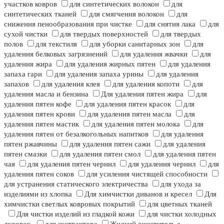
участков ковров
для синтетических волокон
для
синтетических тканей
для смягчения волокон
для
снижения пенообразования при чистке
для снятия лака
для
сухой чистки
для твердых поверхностей
для твердых
полов
для текстиля
для уборки санитарных зон
для
удаления белковых загрязнений
для удаления жвачки
для
удаления жира
для удаления жирных пятен
для удаления
запаха гари
для удаления запаха урины
для удаления
запахов
для удаления клея
для удаления копоти
для
удаления масла и бензина
Для удаления пятен жира
для
удаления пятен кофе
для удаления пятен красок
для
удаления пятен крови
для удаления пятен масла
для
удаления пятен мастик
для удаления пятен молока
для
удаления пятен от безалкогольных напитков
для удаления
пятен ржавчины
для удаления пятен сажи
для удаления
пятен смазки
для удаления пятен смол
для удаления пятен
чая
для удаления пятен чернил
для удаления чернил
для
удаления пятен соков
для усиления чистящей способности
для устранения статического электричества
для ухода за
изделиями из хлопка
Для химчистки диванов и кресел
Для
химчистки светлых ковровых покрытий
для цветных тканей
Для чистки изделий из гладкой кожи
для чистки холодных