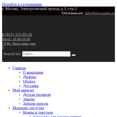
Перейти к содержанию
г. Москва, Электролитный проезд д.3, стр.2
Оптовикам:
info@procarpet.ru
8 (915) 115-05-56
Пн-пт: 10:00-16:00
Сб,Вс: Выходные дни.
0
Search for:
Главная
О компании
Дилеры
Оплата
Доставка
Мой аккаунт
Детали профиля
Заказы
Забыли пароль
Моющие средства
Ковры и текстиль
Средства для чистки ковров