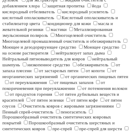
духовок
для экстрактора
Жидкий очиститель с
добавлением хлора
защитная пропитка
йода
кислородный отбеливатель
кислородный усилитель
кислотный ополаскиватель
Кислотный ополаскиватель и
стабилизатор цвета
кондиционер для кожи
масла и
жевательной резинки
мастики
Металлизированная
эмульсионная полироль
Многоцелевой очиститель
Многоцелевой промышленный очиститель и обезжириватель
Моющее и дезодорирующее средство
Моющее средство
на основе растворителя
нейтрализует запах дыма
Нейтральный пятновыводитель для ковров
нейтральный
шампунь
низкопенное средство
обезжириватель
от
запаха плесени
от застарелых пятен
от копоти
от
неорганических загрязнений
от органических пищевых пятен
от переувлажнения
от пищевых запахов
от
покоричневения при переувлажнении
от потемнения волокон
от продуктов горения
от пятен дубильных веществ и
красителей
от пятен зеленки
от пятен кофе
от пятен
соусов
Очиститель ковров с жировыми загрязнениями
Пенный спрей-очиститель
пеногаситель
Порошкообразный очиститель синтетических ковровых
покрытий
Порошкообразный очиститель шерстяных и
синтетических ковров
пре-спрей
пре-спрей для шерсти