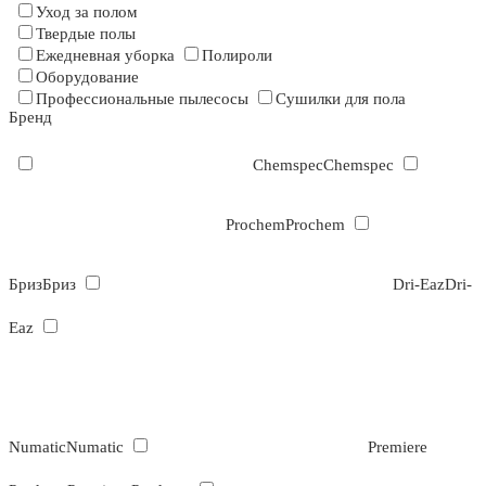
Уход за полом
Твердые полы
Ежедневная уборка
Полироли
Оборудование
Профессиональные пылесосы
Сушилки для пола
Бренд
Chemspec
Chemspec
Prochem
Prochem
Бриз
Бриз
Dri-Eaz
Dri-
Eaz
Numatic
Numatic
Premiere