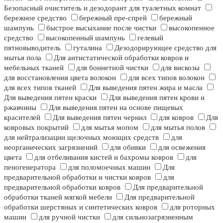
Безопасный очиститель и дезодорант для туалетных комнат
бережное средство
бережный пре-спрей
бережный
шампунь
быстрое высыхание после чистки
высокопенное
средство
высокопенный шампунь
гелевый
пятновыводитель
гуталина
Дезодорирующее средство для
мытья пола
Для антистатической обработки ковров и
мебельных тканей
для боннетной чистки
для вискозы
для восстановления цвета волокон
для всех типов волокон
для всех типов тканей
Для выведения пятен жира и масла
Для выведения пятен краски
Для выведения пятен крови и
ржавчины
Для выведения пятен на основе пищевых
красителей
Для выведения пятен чернил
для ковров
Для
ковровых покрытий
для мытья мопом
для мытья полов
для нейтрализации щелочных моющих средств
для
неорганических загрязнений
для обивки
для освежения
цвета
для отбеливания кистей и бахромы ковров
для
пеногенератора
для поломоечных машин
Для
предварительной обработки и чистки ковров
для
предварительной обработки ковров
Для предварительной
обработки тканей мягкой мебели
Для предварительной
обработки шерстяных и синтетических ковров
для роторных
машин
для ручной чистки
для сильнозагрязненным