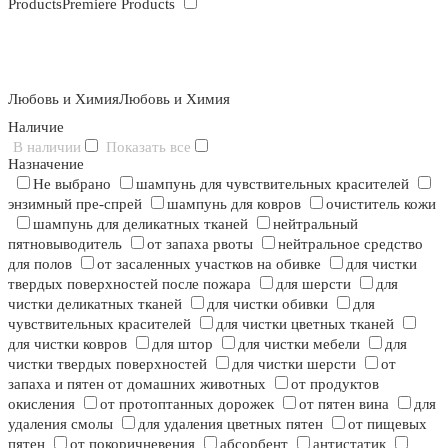
Products
Premiere Products
Любовь и Химия
Любовь и Химия
Наличие
В наличии
Показать все
Назначение
Не выбрано
шампунь для чувствительных красителей
энзимный пре-спрей
шампунь для ковров
очиститель кожи
шампунь для деликатных тканей
нейтральный
пятновыводитель
от запаха рвоты
нейтральное средство
для полов
от засаленных участков на обивке
для чистки
твердых поверхностей после пожара
для шерсти
для
чистки деликатных тканей
для чистки обивки
для
чувствительных красителей
для чистки цветных тканей
для чистки ковров
для штор
для чистки мебели
для
чистки твердых поверхностей
для чистки шерсти
от
запаха и пятен от домашних животных
от продуктов
окисления
от протоптанных дорожек
от пятен вина
для
удаления смолы
для удаления цветных пятен
от пищевых
пятен
от покоричневения
абсорбент
антистатик