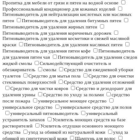
Пропитка для мебели от грязи и пятен на водной основе
Профессиональный кондиционер для кожаных изделий
Пятновыводитель для нейтрализации кислотных или масляных
пятен
Пятновыводитель для удаления битумных пятен
Пятновыводитель для удаления жирных пятен
Пятновыводитель для удаления коричневых дорожек
Пятновыводитель для удаления косметики и свежей масляной
краски
Пятновыводитель для удаления масляных пятен
Пятновыводитель для удаления пятен кофе
Пятновыводитель
для удаления пятен чая
Пятновыводитель для удаления следов
жидкой смолы
Сильнодействующий очиститель и
обезжириватель
смолы
Средство для ежедневной уборки
туалетов
Средство для мытья пола
Средство для очистки
стеклянных поверхностей
Средство для удаления отложений
Средство для чистки ковров
Средство и дезодорант для
удаления урины
Средство по уходу за полами
средство
после пожара
универсальное моющее средство
универсальное средство
универсальное средство для полов
универсальный пятновыводитель
универсальный
устранитель запахов
Усилитель моющих средств на базе
растворителей
Усилитель отдушки основного моющего
средства
уход за обивкой из натуральной кожи
уход за
обивкой из синтетической кожи
Шампунь для волос