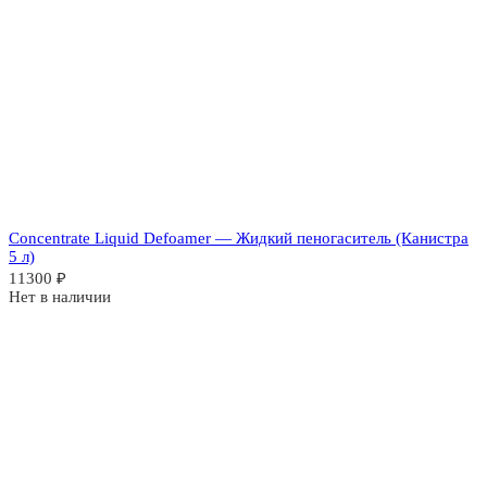
Concentrate Liquid Defoamer — Жидкий пеногаситель (Канистра
5 л)
11300
₽
Нет в наличии