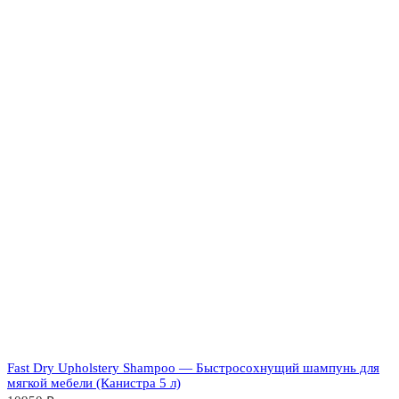
Fast Dry Upholstery Shampoo — Быстросохнущий шампунь для
мягкой мебели (Канистра 5 л)