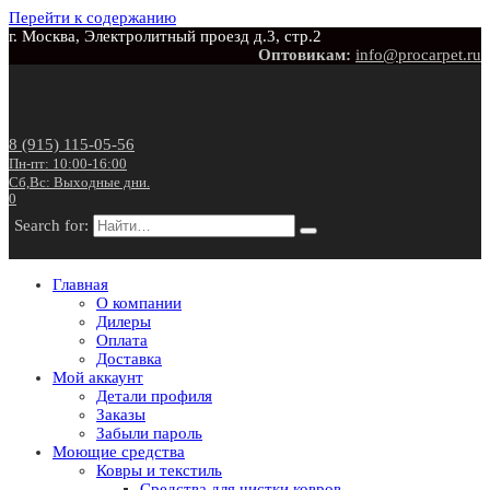
Перейти к содержанию
г. Москва, Электролитный проезд д.3, стр.2
Оптовикам:
info@procarpet.ru
8 (915) 115-05-56
Пн-пт: 10:00-16:00
Сб,Вс: Выходные дни.
0
Search for:
Главная
О компании
Дилеры
Оплата
Доставка
Мой аккаунт
Детали профиля
Заказы
Забыли пароль
Моющие средства
Ковры и текстиль
Средства для чистки ковров