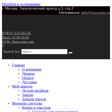
Перейти к содержанию
г. Москва, Электролитный проезд д.3, стр.2
Оптовикам:
info@procarpet.ru
8 (915) 115-05-56
Пн-пт: 10:00-16:00
Сб,Вс: Выходные дни.
0
Search for:
Главная
О компании
Дилеры
Оплата
Доставка
Мой аккаунт
Детали профиля
Заказы
Забыли пароль
Моющие средства
Ковры и текстиль
Средства для чистки ковров