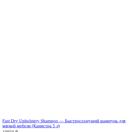
Fast Dry Upholstery Shampoo — Быстросохнущий шампунь для
мягкой мебели (Канистра 5 л)
10950
₽