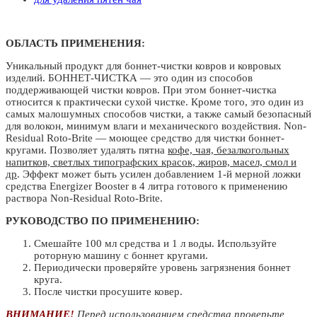
ОБЛАСТЬ ПРИМЕНЕНИЯ:
Уникальный продукт для боннет-чистки ковров и ковровых
изделий. БОННЕТ-ЧИСТКА — это один из способов
поддерживающей чистки ковров. При этом боннет-чистка
относится к практически сухой чистке. Кроме того, это один из
самых малошумных способов чистки, а также самый безопасный
для волокон, минимум влаги и механического воздействия. Non-
Residual Roto-Brite — моющее средство для чистки боннет-
кругами. Позволяет удалять пятна
кофе, чая, безалкогольных
напитков, светлых типографских красок, жиров, масел, смол и
др
. Эффект может быть усилен добавлением 1-й мерной ложки
средства Energizer Booster в 4 литра готового к применению
раствора Non-Residual Roto-Brite.
РУКОВОДСТВО ПО ПРИМЕНЕНИЮ:
Смешайте 100 мл средства и 1 л воды. Используйте
роторную машину с боннет кругами.
Периодически проверяйте уровень загрязнения боннет
круга.
После чистки просушите ковер.
ВНИМАНИЕ!
Перед использованием средства проверьте