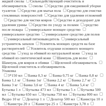
жидкой смолы
Сильнодействующий очиститель и
обезжириватель
смолы
Средство для ежедневной уборки
туалетов
Средство для мытья пола
Средство для очистки
стеклянных поверхностей
Средство для удаления отложений
Средство для чистки ковров
Средство и дезодорант для
удаления урины
Средство по уходу за полами
средство
после пожара
универсальное моющее средство
универсальное средство
универсальное средство для полов
универсальный пятновыводитель
универсальный
устранитель запахов
Усилитель моющих средств на базе
растворителей
Усилитель отдушки основного моющего
средства
уход за обивкой из натуральной кожи
уход за
обивкой из синтетической кожи
Шампунь для волос
Шампунь для ковров и обивки
Щелочной обезжириватель
Щелочной очиститель и обезжириватель
Упаковка
3*150 мл
Банка 0,3 кг
Банка 0,75 кг
Банка 0,8 кг
Банка 1,1 кг
Банка 1кг
Банка 2,2 кг
Банка 2,7 кг
Банка 3 кг
Банка 3,6 кг
Банка 4 кг
Банка 5,4 кг
Бутылка 1 л
Бутылка 473 мл
Бутылка 5 л
Бутылка 500
мл
Бутылка 650 мл
Бутылка 750 мл
Бутылка 800 мл
Ведро 10 кг
Дозатор 1 л
Дозатор 500 мл
Канистра 10 л
Канистра 20 л
Канистра 25 л
Канистра 3,78 л