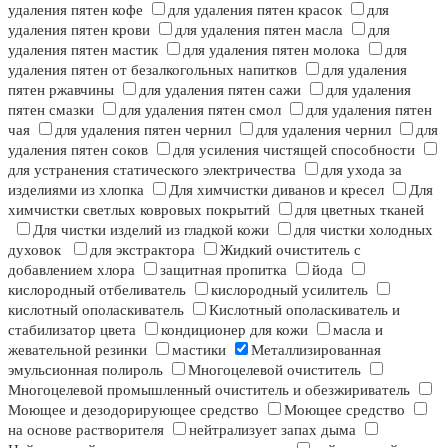
удаления пятен кофе
для удаления пятен красок
для
удаления пятен крови
для удаления пятен масла
для
удаления пятен мастик
для удаления пятен молока
для
удаления пятен от безалкогольных напитков
для удаления
пятен ржавчины
для удаления пятен сажи
для удаления
пятен смазки
для удаления пятен смол
для удаления пятен
чая
для удаления пятен чернил
для удаления чернил
для
удаления пятен соков
для усиления чистящей способности
для устранения статического электричества
для ухода за
изделиями из хлопка
Для химчистки диванов и кресел
Для
химчистки светлых ковровых покрытий
для цветных тканей
Для чистки изделий из гладкой кожи
для чистки холодных
духовок
для экстрактора
Жидкий очиститель с
добавлением хлора
защитная пропитка
йода
кислородный отбеливатель
кислородный усилитель
кислотный ополаскиватель
Кислотный ополаскиватель и
стабилизатор цвета
кондиционер для кожи
масла и
жевательной резинки
мастики
Металлизированная
эмульсионная полироль
Многоцелевой очиститель
Многоцелевой промышленный очиститель и обезжириватель
Моющее и дезодорирующее средство
Моющее средство
на основе растворителя
нейтрализует запах дыма