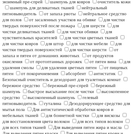
энзимный пре-спрей
шампунь для ковров
очиститель кожи
шампунь для деликатных тканей
нейтральный
пятновыводитель
от запаха рвоты
нейтральное средство
для полов
от засаленных участков на обивке
для чистки
твердых поверхностей после пожара
для шерсти
для
чистки деликатных тканей
для чистки обивки
для
чувствительных красителей
для чистки цветных тканей
для чистки ковров
для штор
для чистки мебели
для
чистки твердых поверхностей
для чистки шерсти
от
запаха и пятен от домашних животных
от продуктов
окисления
от протоптанных дорожек
от пятен вина
для
удаления смолы
для удаления цветных пятен
от пищевых
пятен
от покоричневения
абсорбент
антистатик
Безопасный очиститель и дезодорант для туалетных комнат
бережное средство
бережный пре-спрей
бережный
шампунь
быстрое высыхание после чистки
высокопенное
средство
высокопенный шампунь
гелевый
пятновыводитель
гуталина
Дезодорирующее средство для
мытья пола
Для антистатической обработки ковров и
мебельных тканей
для боннетной чистки
для вискозы
для восстановления цвета волокон
для всех типов волокон
для всех типов тканей
Для выведения пятен жира и масла
Для выведения пятен краски
Для выведения пятен крови и