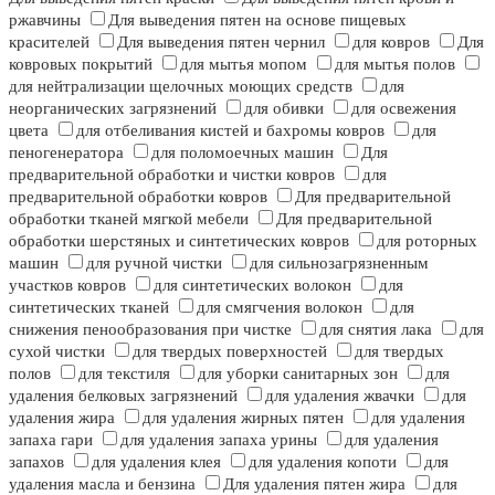
ржавчины
Для выведения пятен на основе пищевых
красителей
Для выведения пятен чернил
для ковров
Для
ковровых покрытий
для мытья мопом
для мытья полов
для нейтрализации щелочных моющих средств
для
неорганических загрязнений
для обивки
для освежения
цвета
для отбеливания кистей и бахромы ковров
для
пеногенератора
для поломоечных машин
Для
предварительной обработки и чистки ковров
для
предварительной обработки ковров
Для предварительной
обработки тканей мягкой мебели
Для предварительной
обработки шерстяных и синтетических ковров
для роторных
машин
для ручной чистки
для сильнозагрязненным
участков ковров
для синтетических волокон
для
синтетических тканей
для смягчения волокон
для
снижения пенообразования при чистке
для снятия лака
для
сухой чистки
для твердых поверхностей
для твердых
полов
для текстиля
для уборки санитарных зон
для
удаления белковых загрязнений
для удаления жвачки
для
удаления жира
для удаления жирных пятен
для удаления
запаха гари
для удаления запаха урины
для удаления
запахов
для удаления клея
для удаления копоти
для
удаления масла и бензина
Для удаления пятен жира
для