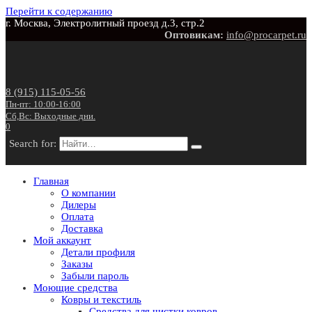
Перейти к содержанию
г. Москва, Электролитный проезд д.3, стр.2
Оптовикам:
info@procarpet.ru
8 (915) 115-05-56
Пн-пт: 10:00-16:00
Сб,Вс: Выходные дни.
0
Search for:
Главная
О компании
Дилеры
Оплата
Доставка
Мой аккаунт
Детали профиля
Заказы
Забыли пароль
Моющие средства
Ковры и текстиль
Средства для чистки ковров