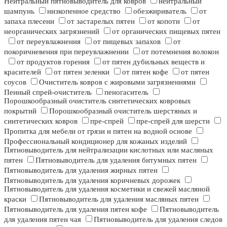
Нейтральный пятновыводитель для ковров
нейтральный
шампунь
низкопенное средство
обезжириватель
от
запаха плесени
от застарелых пятен
от копоти
от
неорганических загрязнений
от органических пищевых пятен
от переувлажнения
от пищевых запахов
от
покоричневения при переувлажнении
от потемнения волокон
от продуктов горения
от пятен дубильных веществ и
красителей
от пятен зеленки
от пятен кофе
от пятен
соусов
Очиститель ковров с жировыми загрязнениями
Пенный спрей-очиститель
пеногаситель
Порошкообразный очиститель синтетических ковровых
покрытий
Порошкообразный очиститель шерстяных и
синтетических ковров
пре-спрей
пре-спрей для шерсти
Пропитка для мебели от грязи и пятен на водной основе
Профессиональный кондиционер для кожаных изделий
Пятновыводитель для нейтрализации кислотных или масляных
пятен
Пятновыводитель для удаления битумных пятен
Пятновыводитель для удаления жирных пятен
Пятновыводитель для удаления коричневых дорожек
Пятновыводитель для удаления косметики и свежей масляной
краски
Пятновыводитель для удаления масляных пятен
Пятновыводитель для удаления пятен кофе
Пятновыводитель
для удаления пятен чая
Пятновыводитель для удаления следов