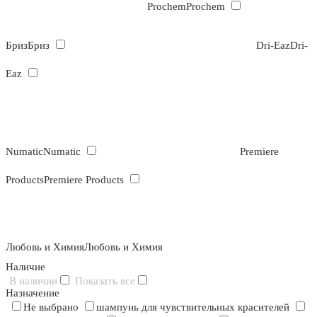
Prochem
Prochem
Бриз
Бриз
Dri-Eaz
Dri-
Eaz
Numatic
Numatic
Premiere
Products
Premiere Products
Любовь и Химия
Любовь и Химия
Наличие
В наличии
Показать все
Назначение
Не выбрано
шампунь для чувствительных красителей